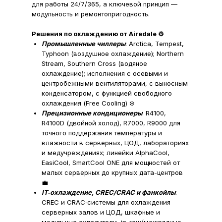
для работы 24/7/365, а ключевой принцип —
модульность и ремонтопригодность.
Решения по охлаждению от Airedale ⚙️
Промышленные чиллеры
: Arctica, Tempest,
Typhoon (воздушное охлаждение); Northern
Stream, Southern Cross (водяное
охлаждение); исполнения с осевыми и
центробежными вентиляторами, с выносным
конденсатором, с функцией свободного
охлаждения (Free Cooling) ❄️​
Прецизионные кондиционеры
: R4100,
R4100D (двойной холод), R7000, R9000 для
точного поддержания температуры и
влажности в серверных, ЦОД, лабораториях
и медучреждениях; линейки AlphaCool,
EasiCool, SmartCool ONE для мощностей от
малых серверных до крупных дата-центров
💼​
IT‑охлаждение, CREC/CRAC и фанкойлы
:
CREC и CRAC‑системы для охлаждения
серверных залов и ЦОД, шкафные и