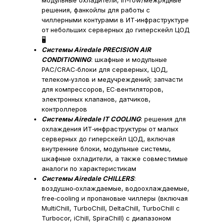
модульные охладители, in-row/межрядные
решения, фанкойлы для работы с
чиллерными контурами в ИТ‑инфраструктуре
от небольших серверных до гиперскейл ЦОД
🖥️​
Системы Airedale PRECISION AIR
CONDITIONING
: шкафные и модульные
PAC/CRAC‑блоки для серверных, ЦОД,
телеком‑узлов и медучреждений; запчасти
для компрессоров, EC‑вентиляторов,
электронных клапанов, датчиков,
контроллеров​
Системы Airedale IT COOLING
: решения для
охлаждения ИТ‑инфраструктуры от малых
серверных до гиперскейл ЦОД, включая
внутренние блоки, модульные системы,
шкафные охладители, а также совместимые
аналоги по характеристикам​
Системы Airedale CHILLERS
:
воздушно‑охлаждаемые, водоохлаждаемые,
free‑cooling и пропановые чиллеры (включая
MultiChill, TurboChill, DeltaChill, TurboChill с
Turbocor, iChill, SpiraChill) с диапазоном