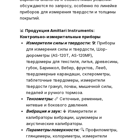
обсуждаются по запросу, особенно по линейке
приборов для измерения твердости и толщины
покрытий.
📊
Продукция Amittari Instruments:
Контрольно-измерительные приборы
Измерители силы и твердости:
🛠️ Приборы
для измерения силы и твердости, Шор-
дюрометры (AS-120T, AS-120MF),
твердомеры для текстиля, литья, древесины,
губок, Баринкол, Вебер, фруктов, Лееб,
твердомерные карандаши, склерометры,
таблеточные твердомеры, измерители
твердости гранул, почвы, мышечной силы,
педалей и ручного тормоза.
Тензометры:
📏 Сеточные, ременные,
нитевые и бокового давления.
Вибрация и звук:
📳 Измерители и
калибраторы вибрации, шумомеры и
акустические калибраторы.
Параметры поверхности:
🔍 Профилометры,
глянцемеры, колориметры, измерители