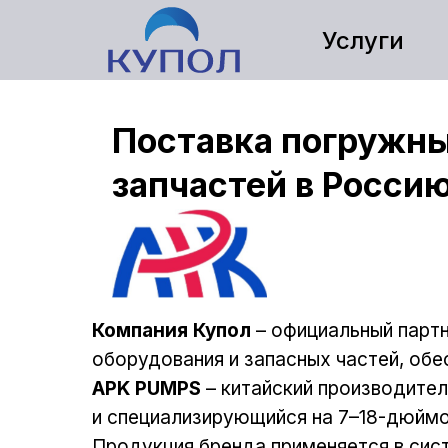
Услуги
Поставка погружны
запчастей в Росси
Компания Купол
– официальный парт
оборудования и запасных частей, обе
APK PUMPS
– китайский производите
и специализирующийся на 7–18-дюймо
Продукция бренда применяется в сис