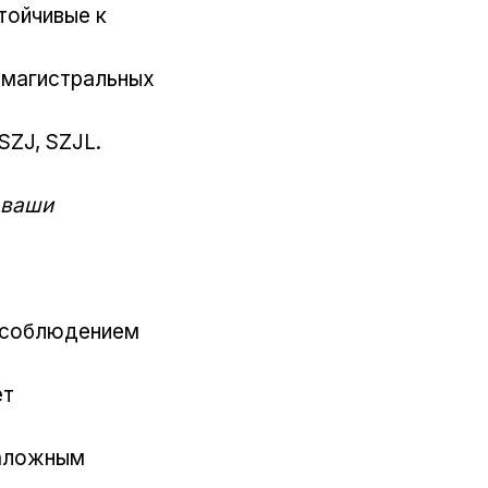
тойчивые к
, магистральных
SZJ, SZJL.
 ваши
с соблюдением
ет
таложным