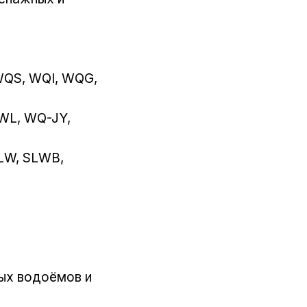
 WQS, WQI, WQG,
WL, WQ-JY,
 SLW, SLWB,
ных водоёмов и