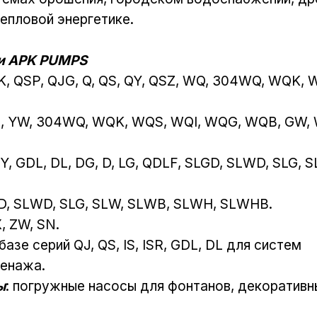
епловой энергетике.​
и APK PUMPS
QK, QSP, QJG, Q, QS, QY, QSZ, WQ, 304WQ, WQK,
, YW, 304WQ, WQK, WQS, WQI, WQG, WQB, GW, 
H, IY, GDL, DL, DG, D, LG, QDLF, SLGD, SLWD, SLG,
LGD, SLWD, SLG, SLW, SLWB, SLWH, SLWHB.
X, ZW, SN.
базе серий QJ, QS, IS, ISR, GDL, DL для систем
ренажа.
ы
: погружные насосы для фонтанов, декоратив