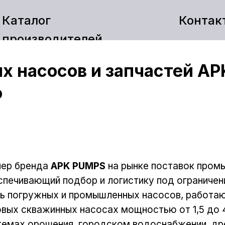
Каталог
Контак
производителей
х насосов и запчастей AP
ю
нер бренда
APK PUMPS
на рынке поставок пром
спечивающий подбор и логистику под ограничени
ль погружных и промышленных насосов, работаю
вых скважинных насосах мощностью от 1,5 до 4
темах орошения, городском водоснабжении, д