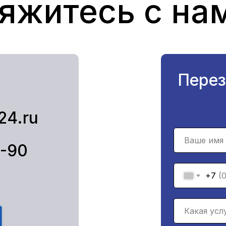
яжитесь с на
Перез
24.ru
1-90
+7