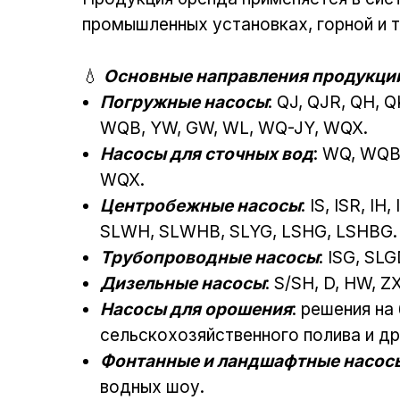
промышленных установках, горной и т
💧
Основные направления продукци
Погружные насосы
: QJ, QJR, QH, 
WQB, YW, GW, WL, WQ-JY, WQX.
Насосы для сточных вод
: WQ, WQB
WQX.
Центробежные насосы
: IS, ISR, I
SLWH, SLWHB, SLYG, LSHG, LSHBG.
Трубопроводные насосы
: ISG, S
Дизельные насосы
: S/SH, D, HW, Z
Насосы для орошения
: решения на 
сельскохозяйственного полива и д
Фонтанные и ландшафтные насос
водных шоу.