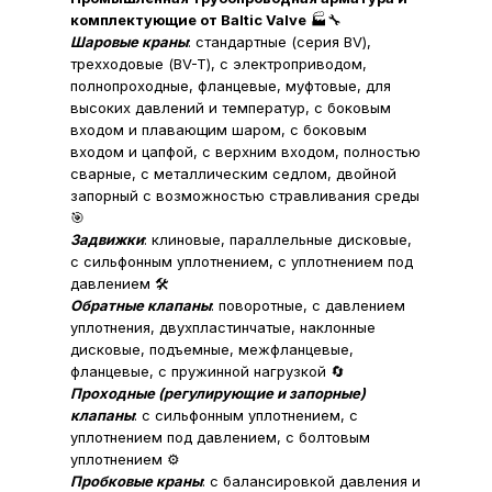
комплектующие от Baltic Valve
🏭🔧
Шаровые краны
: стандартные (серия BV),
трехходовые (BV-T), с электроприводом,
полнопроходные, фланцевые, муфтовые, для
высоких давлений и температур, с боковым
входом и плавающим шаром, с боковым
входом и цапфой, с верхним входом, полностью
сварные, с металлическим седлом, двойной
запорный с возможностью стравливания среды
🎯
Задвижки
: клиновые, параллельные дисковые,
с сильфонным уплотнением, с уплотнением под
давлением 🛠️
Обратные клапаны
: поворотные, с давлением
уплотнения, двухпластинчатые, наклонные
дисковые, подъемные, межфланцевые,
фланцевые, с пружинной нагрузкой 🔄
Проходные (регулирующие и запорные)
клапаны
: с сильфонным уплотнением, с
уплотнением под давлением, с болтовым
уплотнением ⚙️
Пробковые краны
: с балансировкой давления и