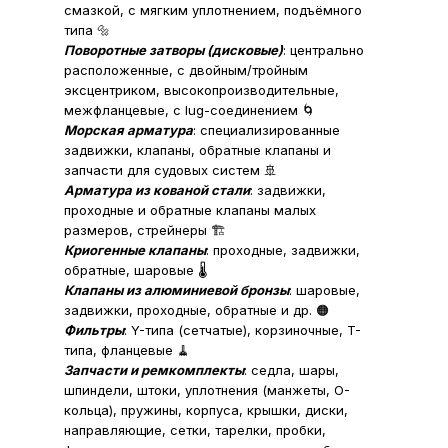
смазкой, с мягким уплотнением, подъёмного
типа 🔩
Поворотные затворы (дисковые)
: центрально
расположенные, с двойным/тройным
эксцентриком, высокопроизводительные,
межфланцевые, с lug-соединением 🌀
Морская арматура
: специализированные
задвижки, клапаны, обратные клапаны и
запчасти для судовых систем 🚢
Арматура из кованой стали
: задвижки,
проходные и обратные клапаны малых
размеров, стрейнеры 🏗️
Криогенные клапаны
: проходные, задвижки,
обратные, шаровые 🌡️
Клапаны из алюминиевой бронзы
: шаровые,
задвижки, проходные, обратные и др. 🟠
Фильтры
: Y-типа (сетчатые), корзиночные, T-
типа, фланцевые 🧹
Запчасти и ремкомплекты
: седла, шары,
шпиндели, штоки, уплотнения (манжеты, O-
кольца), пружины, корпуса, крышки, диски,
направляющие, сетки, тарелки, пробки,