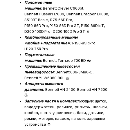
Поломоечные
машины:
Bennett Clever C660bt,
Bennett Hussar H760b, Bennett Dragoon D100b,
S510BT Basic, R75‑66D Pro,
P150‑86D Pro, P150‑86D Pro GT, P150‑86D IoT,
D200‑100D Pro, D200‑100D Pro GT 💧
Комбинированные машины
«мойка + подметание»:
P150‑85R Pro,
H120‑75R Pro
Подметальные
машины:
Bennett Tornado 700 BD 🚜
Промышленные пылесосы и
пылеводососы:
Bennett 606‑3M80‑C,
Bennett YLW6360‑90L 🧺
Аппараты высокого
давления:
Bennett HN‑2400, Bennett HN‑7500
💦
Запасные части и комплектующие:
щётки,
падодержатели, резинки, фильтры, шланги,
колёса, платы управления, баки, датчики,
ремни, моторы, насосы, панели, зарядные
устройства ⚙️