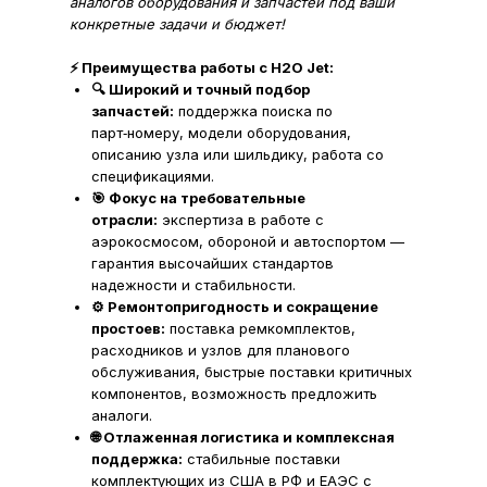
аналогов оборудования и запчастей под ваши
конкретные задачи и бюджет!
⚡ Преимущества работы с H2O Jet:
🔍 Широкий и точный подбор
запчастей:
поддержка поиска по
парт‑номеру, модели оборудования,
описанию узла или шильдику, работа со
спецификациями.
🎯 Фокус на требовательные
отрасли:
экспертиза в работе с
аэрокосмосом, обороной и автоспортом —
гарантия высочайших стандартов
надежности и стабильности.
⚙️ Ремонтопригодность и сокращение
простоев:
поставка ремкомплектов,
расходников и узлов для планового
обслуживания, быстрые поставки критичных
компонентов, возможность предложить
аналоги.
🌐 Отлаженная логистика и комплексная
поддержка:
стабильные поставки
комплектующих из США в РФ и ЕАЭС с