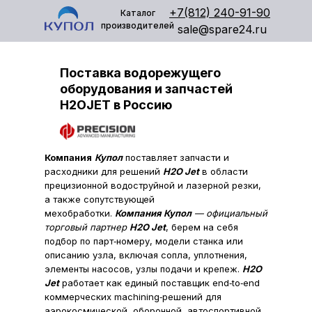
+7(812) 240-91-90
Каталог
производителей
sale@spare24.ru
Поставка водорежущего
оборудования и запчастей
H2OJET в Россию
Компания
Купол
поставляет запчасти и
расходники для решений
H2O Jet
в области
прецизионной водоструйной и лазерной резки,
а также сопутствующей
мехобработки.
Компания Купол
— официальный
торговый партнер
H2O Jet
, берем на себя
подбор по парт‑номеру, модели станка или
описанию узла, включая сопла, уплотнения,
элементы насосов, узлы подачи и крепеж.
H2O
Jet
работает как единый поставщик end‑to‑end
коммерческих machining‑решений для
аэрокосмической, оборонной, автоспортивной