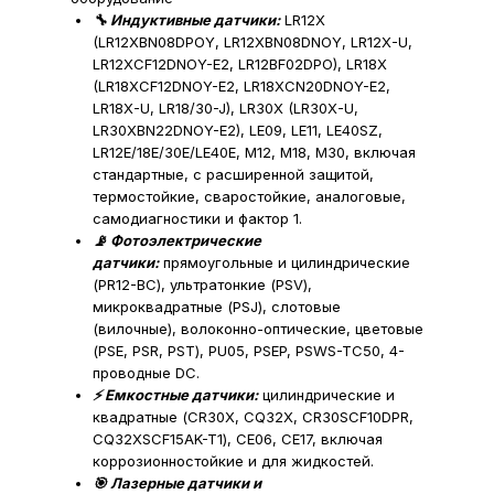
🔧 Индуктивные датчики:
LR12X
(LR12XBN08DPOY, LR12XBN08DNOY, LR12X-U,
LR12XCF12DNOY-E2, LR12BF02DPO), LR18X
(LR18XCF12DNOY-E2, LR18XCN20DNOY-E2,
LR18X-U, LR18/30-J), LR30X (LR30X-U,
LR30XBN22DNOY-E2), LE09, LE11, LE40SZ,
LR12E/18E/30E/LE40E, M12, M18, M30, включая
стандартные, с расширенной защитой,
термостойкие, сваростойкие, аналоговые,
самодиагностики и фактор 1.
📡 Фотоэлектрические
датчики:
прямоугольные и цилиндрические
(PR12-BC), ультратонкие (PSV),
микроквадратные (PSJ), слотовые
(вилочные), волоконно-оптические, цветовые
(PSE, PSR, PST), PU05, PSEP, PSWS-TC50, 4-
проводные DC.
⚡ Емкостные датчики:
цилиндрические и
квадратные (CR30X, CQ32X, CR30SCF10DPR,
CQ32XSCF15AK-T1), CE06, CE17, включая
коррозионностойкие и для жидкостей.
🎯 Лазерные датчики и