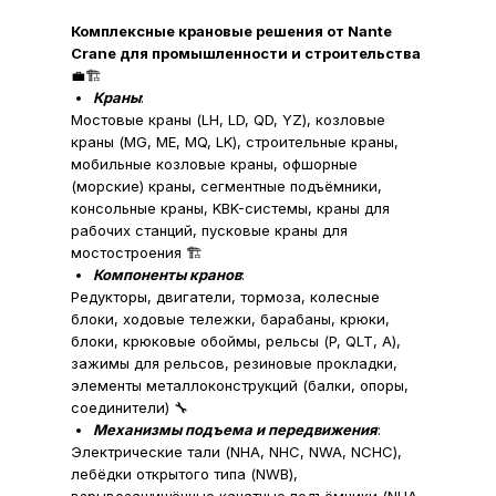
Комплексные крановые решения от Nante
Crane для промышленности и строительства
💼🏗️
Краны
:
Мостовые краны (LH, LD, QD, YZ), козловые
краны (MG, ME, MQ, LK), строительные краны,
мобильные козловые краны, офшорные
(морские) краны, сегментные подъёмники,
консольные краны, KBK-системы, краны для
рабочих станций, пусковые краны для
мостостроения 🏗️
Компоненты кранов
:
Редукторы, двигатели, тормоза, колесные
блоки, ходовые тележки, барабаны, крюки,
блоки, крюковые обоймы, рельсы (P, QLT, A),
зажимы для рельсов, резиновые прокладки,
элементы металлоконструкций (балки, опоры,
соединители) 🔧
Механизмы подъема и передвижения
:
Электрические тали (NHA, NHC, NWA, NCHC),
лебёдки открытого типа (NWB),