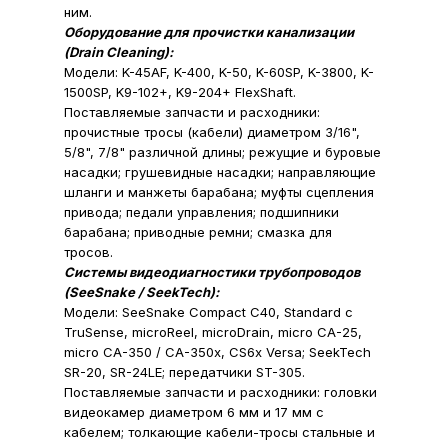
ним.
Оборудование для прочистки канализации
(Drain Cleaning):
Модели: K-45AF, K-400, K-50, K-60SP, K-3800, K-
1500SP, K9-102+, K9-204+ FlexShaft.
Поставляемые запчасти и расходники:
прочистные тросы (кабели) диаметром 3/16",
5/8", 7/8" различной длины; режущие и буровые
насадки; грушевидные насадки; направляющие
шланги и манжеты барабана; муфты сцепления
привода; педали управления; подшипники
барабана; приводные ремни; смазка для
тросов.
Системы видеодиагностики трубопроводов
(SeeSnake / SeekTech):
Модели: SeeSnake Compact C40, Standard с
TruSense, microReel, microDrain, micro CA-25,
micro CA-350 / CA-350x, CS6x Versa; SeekTech
SR-20, SR-24LE; передатчики ST-305.
Поставляемые запчасти и расходники: головки
видеокамер диаметром 6 мм и 17 мм с
кабелем; толкающие кабели-тросы стальные и