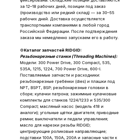
фиксированы: складские позиции доставляются
за 12–18 рабочих дней, позиции под заказ
(производство или редкий склад) — за 30–55
рабочих дней. Доставка осуществляется
транспортными компаниями в любой город
Российской Федерации. После подтверждения
заказа мы немедленно запускаем его в работу.
⚙️
Каталог запчастей RIDGID:
Резьбонарезные станки (Threading Machines):
Модели: 300 Power Drive, 300 Compact, 535,
535A, 1215, 1224, 700 Power Drive, 600-I.
Поставляемые запчасти и расходники:
резьбонарезные гребёнки (dies) и плашки под
NPT, BSPT, BSP; резьбонарезные головки в
сборе; кулачки патрона; зажимные кулачковые
комплекты для станков 1224/1233 и 535/300
Compact; масляный насос (модель 418 и
аналоги); угольные щётки двигателя; приводные
ремни; выключатели и педали управления;
масло для нарезки резьбы RIDGID;
центрирующие роликовые направляющие;
подставки 100A, 150A, 200A и запасные части к